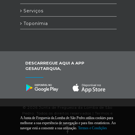
Serviços
Toponímia
DESCARREGUE AQUI A APP
GESAUTARQUIA,
© 2026 Junta de Freguesia da Lomba de São
Pedro. Todos os direitos reservados |
Termos e
A Junta de Freguesia da Lomba de São Pedro utiliza cookies para
Condições
|
*
Chamada para a rede/móvel fixa
melhorar a sua experiência de navegação e para fins estatísticos. Ao
nacional
navegar está a consentir a sua utilização.
Termos e Condições