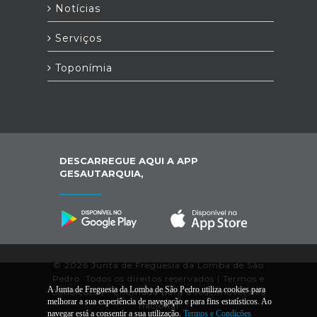
Notícias
Serviços
Toponímia
DESCARREGUE AQUI A APP
GESAUTARQUIA,
© 2026 Junta de Freguesia da Lomba de São
Pedro. Todos os direitos reservados |
Termos e
A Junta de Freguesia da Lomba de São Pedro utiliza cookies para
Condições
|
*
Chamada para a rede/móvel fixa
melhorar a sua experiência de navegação e para fins estatísticos. Ao
nacional
navegar está a consentir a sua utilização.
Termos e Condições