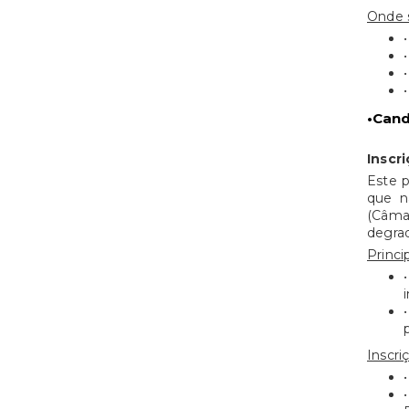
Onde s
•Cand
Inscri
Este p
que n
(Câma
degrad
Princip
Inscri