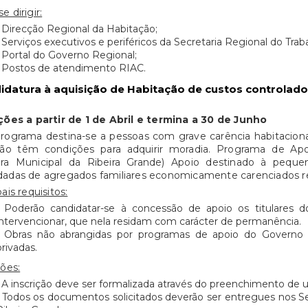
e dirigir:
• Direcção Regional da Habitação;
• Serviços executivos e periféricos da Secretaria Regional do Traba
• Portal do Governo Regional;
• Postos de atendimento RIAC.
idatura à aquisição de Habitação de custos controlad
ções a partir de 1 de Abril e termina a 30 de Junho
rograma destina-se a pessoas com grave carência habitaciona
ão têm condições para adquirir moradia. Programa de Ap
ra Municipal da Ribeira Grande) Apoio destinado à pequen
adas de agregados familiares economicamente carenciados re
ais requisitos:
• Poderão candidatar-se à concessão de apoio os titulares d
intervencionar, que nela residam com carácter de permanência.
• Obras não abrangidas por programas de apoio do Governo 
privadas.
ções:
• A inscrição deve ser formalizada através do preenchimento de
• Todos os documentos solicitados deverão ser entregues nos S