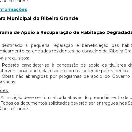
Ribeira Grande.
Informações
a Municipal da Ribeira Grande
rama de Apoio à Recuperação de Habitação Degradad
 destinado à pequena reparação e beneficiação das habi
micamente carenciados residentes no concelho da Ribeira Gra
ais requisitos:
• Poderão candidatar-se à concessão de apoio os titulares d
intervencionar, que nela residam com carácter de permanência.
• Obras não abrangidas por programas de apoio do Governo 
privadas.
ções:
• A inscrição deve ser formalizada através do preenchimento de
• Todos os documentos solicitados deverão ser entregues nos S
Ribeira Grande.