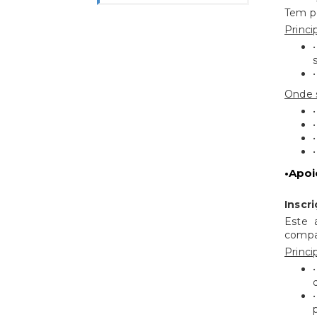
Tem po
Princip
Onde s
•Apoi
Inscri
Este 
compar
Princip