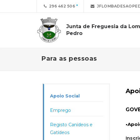
296 462 506
JFLOMBADESAOPE
Junta de Freguesia da Lo
Pedro
Para as pessoas
Apoi
Apoio Social
GOVE
Emprego
•Apo
Registo Canídeos e
Gatídeos
Inscr