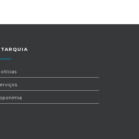
UTARQUIA
otícias
erviços
oponímia