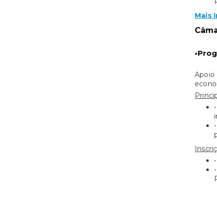
Mais 
Câmar
•Prog
Apoio
econo
Princip
Inscri