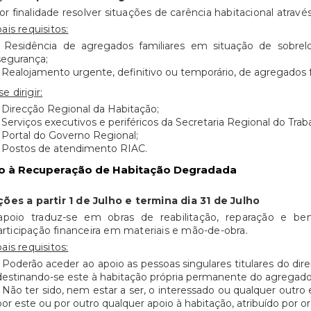
r finalidade resolver situações de carência habitacional atravé
ais requisitos:
• Residência de agregados familiares em situação de sobrel
segurança;
• Realojamento urgente, definitivo ou temporário, de agregados fa
e dirigir:
• Direcção Regional da Habitação;
• Serviços executivos e periféricos da Secretaria Regional do Traba
• Portal do Governo Regional;
• Postos de atendimento RIAC.
o à Recuperação de Habitação Degradada
ções a partir 1 de Julho e termina dia 31 de Julho
apoio traduz-se em obras de reabilitação, reparação e b
ticipação financeira em materiais e mão-de-obra.
ais requisitos:
• Poderão aceder ao apoio as pessoas singulares titulares do dir
destinando-se este à habitação própria permanente do agregado 
• Não ter sido, nem estar a ser, o interessado ou qualquer outr
por este ou por outro qualquer apoio à habitação, atribuído por 