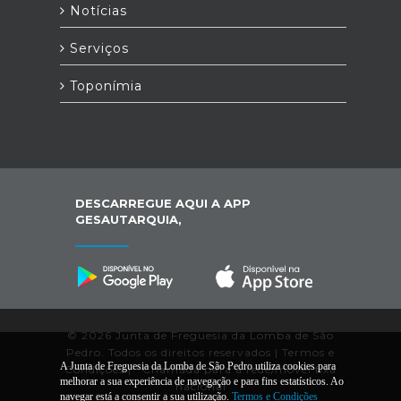
Notícias
Serviços
Toponímia
DESCARREGUE AQUI A APP
GESAUTARQUIA,
© 2026 Junta de Freguesia da Lomba de São
Pedro. Todos os direitos reservados |
Termos e
A Junta de Freguesia da Lomba de São Pedro utiliza cookies para
Condições
|
*
Chamada para a rede/móvel fixa
melhorar a sua experiência de navegação e para fins estatísticos. Ao
nacional
navegar está a consentir a sua utilização.
Termos e Condições