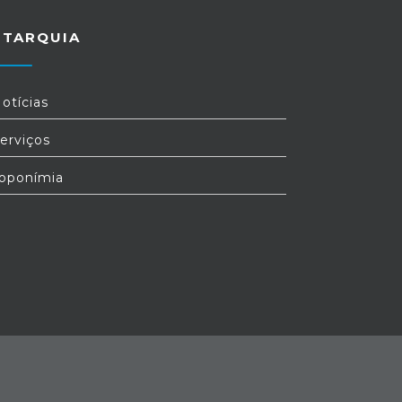
UTARQUIA
otícias
erviços
oponímia