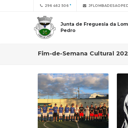
296 462 506
JFLOMBADESAOPE
Junta de Freguesia da Lo
Pedro
Fim-de-Semana Cultural 20