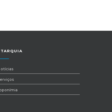
UTARQUIA
otícias
erviços
oponímia