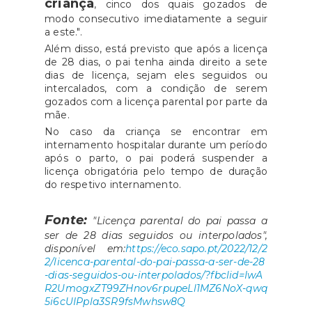
criança
, cinco dos quais gozados de
modo consecutivo imediatamente a seguir
a este.".
Além disso, está previsto que após a licença
de 28 dias, o pai tenha ainda direito a sete
dias de licença, sejam eles seguidos ou
intercalados, com a condição de serem
gozados com a licença parental por parte da
mãe.
No caso da criança se encontrar em
internamento hospitalar durante um período
após o parto, o pai poderá suspender a
licença obrigatória pelo tempo de duração
do respetivo internamento.
Fonte:
"Licença parental do pai passa a
ser de 28 dias seguidos ou interpolados",
disponível em:
https://eco.sapo.pt/2022/12/2
2/licenca-parental-do-pai-passa-a-ser-de-28
-dias-seguidos-ou-interpolados/?fbclid=IwA
R2UmogxZT99ZHnov6rpupeLl1MZ6NoX-qwq
5i6cUIPpla3SR9fsMwhsw8Q